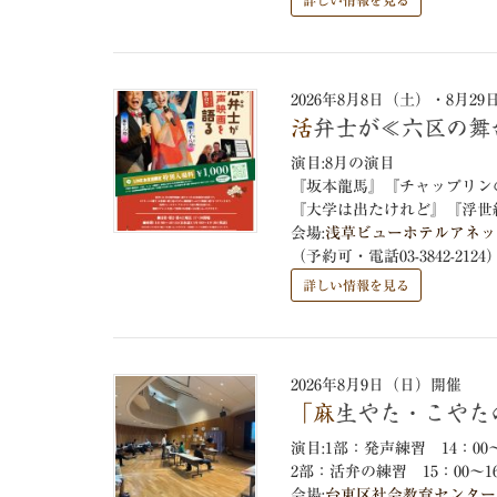
詳しい情報を見る
2026年8月8日（土）・8月2
活弁士が≪六区の
演目:8月の演目
『坂本龍馬』『チャップリン
『大学は出たけれど』『浮世
会場:
浅草ビューホテルアネッ
（予約可・電話03-3842-2124
詳しい情報を見る
2026年8月9日（日）開催
「麻生やた・こや
演目:1部：発声練習 14：0
2部：活弁の練習 15：00～
会場:
台東区社会教育センター 