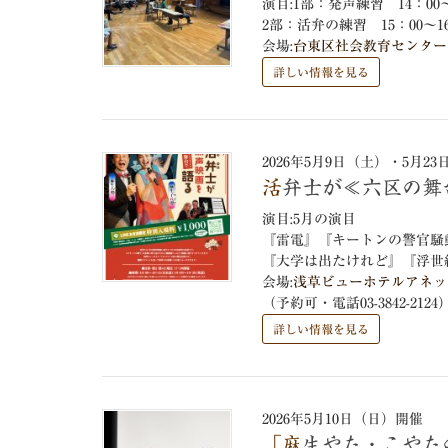
演目:1部：発声練習 14：0
2部：活弁の練習 15：00～
会場:
台東区社会教育センター 
詳しい情報を見る
2026年5月9日（土）・5月2
活弁士が≪六区の
演目:5月の演目
『雷電』『キートンの警官騒
『大学は出たけれど』『浮世
会場:
浅草ビューホテルアネッ
（予約可・電話03-3842-2124
詳しい情報を見る
2026年5月10日（日）開催
「麻生やた・こや