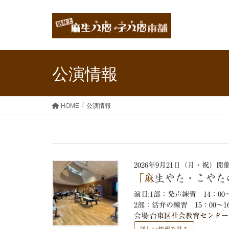
公演情報
HOME
公演情報
2026年9月21日（月・祝）開
「麻生やた・こや
演目:1部：発声練習 14：0
2部：活弁の練習 15：00～
会場:
台東区社会教育センター 