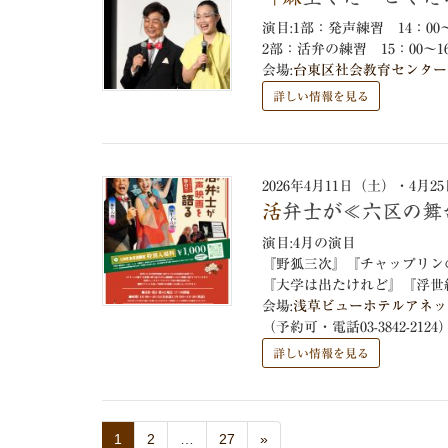
演目:1部：発声練習 14：0
2部：活弁の練習 15：00～
会場:
台東区社会教育センター 
詳しい情報を見る
2026年4月11日（土）・4月
活弁士が≪六区の
演目:4月の演目
『野狐三次』『チャップリン
『大学は出たけれど』『浮世
会場:
浅草ビューホテルアネッ
（予約可・電話03-3842-2124
詳しい情報を見る
1
2
…
27
»