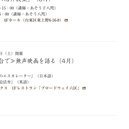
0～15：00（講師・あそう子八咫）
16：00（講師・あそう八咫）
4Fホール（台東区東上野6-16-8）
25日（土）開催
舞台で≫無声映画を語る（4月）
のエスカレーター』（日本語）
絵活弁』（英語）
クス 1Fレストラン「ブロードウェイ六区」
）