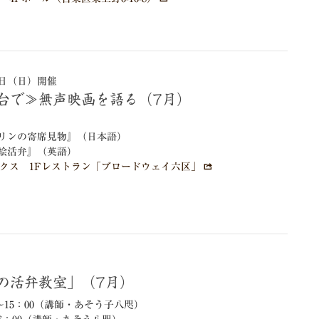
26日（日）開催
舞台で≫無声映画を語る（7月）
リンの寄席見物』（日本語）
絵活弁』（英語）
クス 1Fレストラン「ブロードウェイ六区」
）
たの活弁教室」（7月）
0～15：00（講師・あそう子八咫）