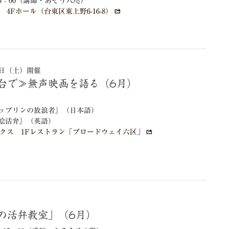
16：00（講師・あそう八咫）
4Fホール（台東区東上野6-16-8）
27日（土）開催
舞台で≫無声映画を語る（6月）
ップリンの放浪者』（日本語）
絵活弁』（英語）
クス 1Fレストラン「ブロードウェイ六区」
）
たの活弁教室」（6月）