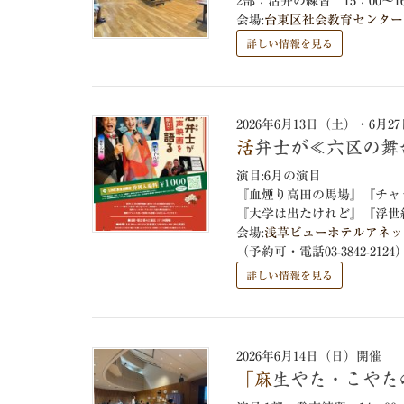
2部：活弁の練習 15：00～
会場:
台東区社会教育センター 
詳しい情報を見る
2026年6月13日（土）・6月
活弁士が≪六区の
演目:6月の演目
『血煙り高田の馬場』『チャ
『大学は出たけれど』『浮世
会場:
浅草ビューホテルアネッ
（予約可・電話03-3842-2124
詳しい情報を見る
2026年6月14日（日）開催
「麻生やた・こや