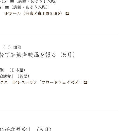
0～15：00（講師・あそう子八咫）
16：00（講師・あそう八咫）
4Fホール（台東区東上野6-16-8）
3日（土）開催
舞台で≫無声映画を語る（5月）
動』（日本語）
絵活弁』（英語）
クス 1Fレストラン「ブロードウェイ六区」
）
たの活弁教室」（5月）