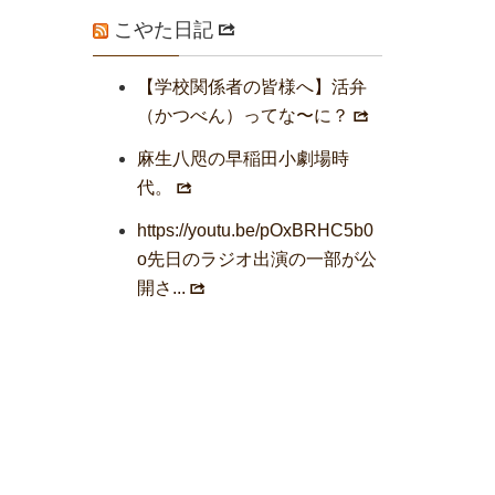
こやた日記
【学校関係者の皆様へ】活弁
（かつべん）ってな〜に？
麻生八咫の早稲田小劇場時
代。
https://youtu.be/pOxBRHC5b0
o先日のラジオ出演の一部が公
開さ...