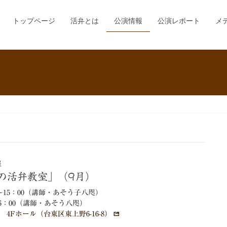
トップページ
活弁とは
公演情報
公演レポート
メ
催
たの活弁教室」（9月）
0～15：00（講師・あそう子八咫）
16：00（講師・あそう八咫）
4Fホール（台東区東上野6-16-8）