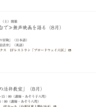
9日（土）開催
舞台で≫無声映画を語る（8月）
の冒険』（日本語）
絵活弁』（英語）
クス 1Fレストラン「ブロードウェイ六区」
）
たの活弁教室」（8月）
0～15：00（講師・あそう子八咫）
16：00（講師・あそう八咫）
4Fホール（台東区東上野6-16-8）