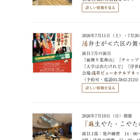
詳しい情報を見る
2026年7月11日（土）・7月
活弁士が≪六区の
演目:7月の演目
『血煙り荒神山』『チャップ
『大学は出たけれど』『浮世
会場:
浅草ビューホテルアネッ
（予約可・電話03-3842-2124
詳しい情報を見る
2026年7月19日（日）開催
「麻生やた・こや
演目:1部：発声練習 14：0