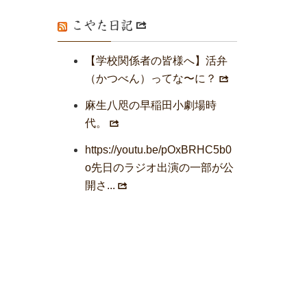
こやた日記
【学校関係者の皆様へ】活弁
（かつべん）ってな〜に？
麻生八咫の早稲田小劇場時
代。
https://youtu.be/pOxBRHC5b0
o先日のラジオ出演の一部が公
開さ...