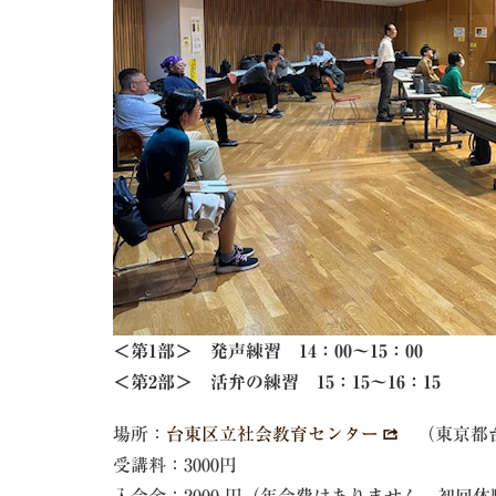
＜第1部＞ 発声練習 14：00～15：00
＜第2部＞ 活弁の練習 15：15～16：15
場所：
台東区立社会教育センター
（東京都台
受講料：3000円