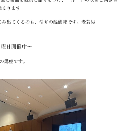
り返し場面を観察し語りをつけ、一作一作の映画と向き合
深まります。
じみ出てくるのも、活弁の醍醐味です。老若男
日曜日開催中～
つの講座です。