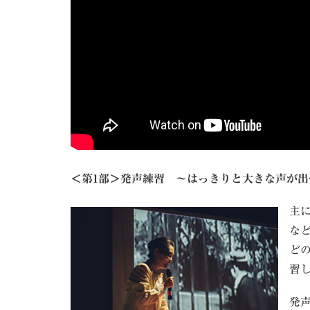
＜第1部＞発声練習 ～はっきりと大きな声が
主
な
ど
習
発