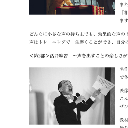
ま
「
ま
どんなに小さな声の持ち主でも、効果的な声の
声はトレーニングで一生磨くことができ、自分
＜第2部＞
活弁練習 ～声を出すことの楽しさが
名
で
映
こ
ぜ
教