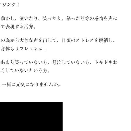
イジング！
を動かし、泣いたり、笑ったり、怒ったり等の感情を声に
して表現する活弁。
腹の底から大きな声を出して、日頃のストレスを解消し、
も身体もリフレッシュ！
近あまり笑っていない方、号泣していない方、ドキドキわ
わくしていないという方、
て一緒に元気になりませんか。