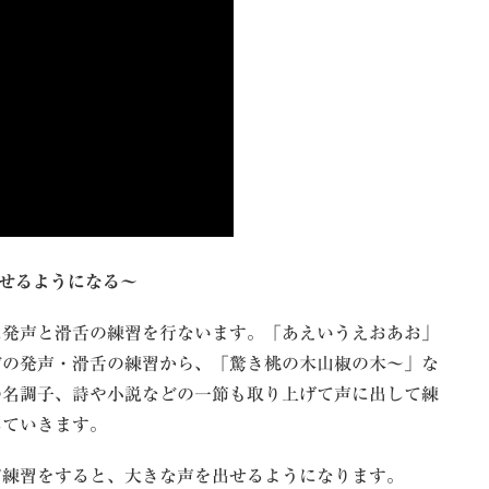
出せるようになる～
に発声と滑舌の練習を行ないます。「あえいうえおあお」
どの発声・滑舌の練習から、「驚き桃の木山椒の木～」な
の名調子、詩や小説などの一節も取り上げて声に出して練
していきます。
声練習をすると、大きな声を出せるようになります。