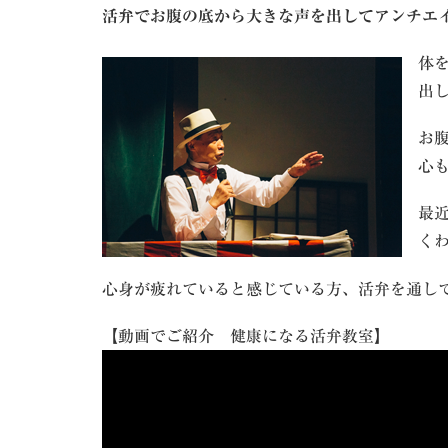
活弁でお腹の底から大きな声を出してアンチエ
体
出
お
心
最
く
心身が疲れていると感じている方、活弁を通し
【動画でご紹介 健康になる活弁教室】