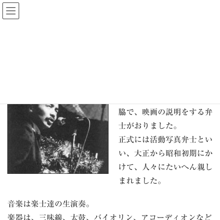
What’s 活弁
HOME
What’s 活弁
映画がまだ活動写真と呼ば
れていた頃、スクリーンの
脇で、映画の説明をする弁
士がおりました。
正式には活動写真弁士とい
い、大正から昭和初期にか
けて、人々にたいへん親し
まれました。
音楽は楽士達の生演奏。
楽器は、三味線、太鼓、バイオリン、アコーディオンなど