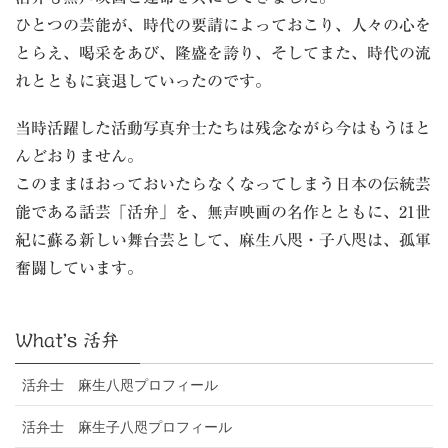
ひとつの芸能が、時代の要請によっておこり、人々の心を
とらえ、喝采をあび、隆盛を誇り、そしてまた、時代の流
れとともに衰退していったのです。
当時活躍した活動写真弁士たちは残念ながら今はもうほと
んどおりません。
このままほおっておいたらなくなってしまう日本の伝統芸
能である話芸「活弁」を、無声映画の名作とともに、21世
紀に蘇る新しい舞台芸として、麻生八咫・子八咫は、孤軍
奮闘しています。
What’s 活弁
活弁士 麻生八咫プロフィール
活弁士 麻生子八咫プロフィール