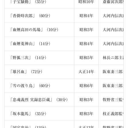
「子宝騒動」（35分）
昭和10年
斎藤寅次郎監
「沓掛時次郎」（60分）
昭和4年
大河内伝次郎
「血煙高田の馬場」（10分）
昭和3年
大河内伝次郎
「血煙荒神山」（14分）
昭和4年
大河内伝次郎
「野狐三次」（14分）
昭和5年
林長ニ郎主演
「雄呂血」（72分）
大正14年
阪東妻三郎主
「雪の渡り鳥」（60分）
昭和6年
阪東妻三郎主
「忠魂義烈 実録忠臣蔵」（30分）
昭和3年
牧野省三監督
「坂本龍馬」（35分）
昭和3年
枝正義郎監督
「国定忠治」（12分）
大正13年
牧野省三監督