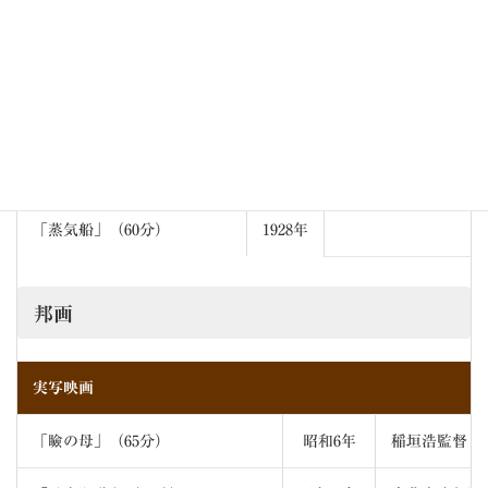
「船出」（20分）
1921年
「恋愛三代記」（60分）
1923年
「探偵学入門」（50分）
1924年
「セブンチャンス」（50分）
1925年
「蒸気船」（60分）
1928年
邦画
実写映画
「瞼の母」（65分）
昭和6年
稲垣浩監督 