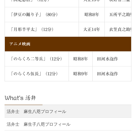
「伊豆の踊り子」（80分）
昭和8年
五所平之助監
「月形半平太」（12分）
大正14年
衣笠貞之助監
アニメ映画
「のらくろ二等兵」（12分）
昭和8年
田河水泡作
「のらくろ伍長」（12分）
昭和9年
田河水泡作
What’s 活弁
活弁士 麻生八咫プロフィール
活弁士 麻生子八咫プロフィール