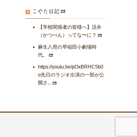
こやた日記
【学校関係者の皆様へ】活弁
（かつべん）ってな〜に？
麻生八咫の早稲田小劇場時
代。
https://youtu.be/pOxBRHC5b0
o先日のラジオ出演の一部が公
開さ...