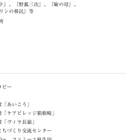
ド』、『野狐三次』、『瞼の母』、
リンの移民』等
所
ロビー
施設「あいこう」
祉施設「ケアビレッジ箱根崎」
施設「ヴィラ長嶺」
福まちづくり交流センター
：00～ ファミーユ麻生田