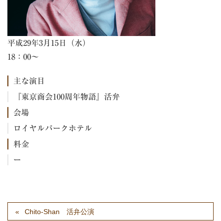
平成29年3月15日（水）
18：00～
主な演目
『東京商会100周年物語』活弁
会場
ロイヤルパークホテル
料金
ー
Chito-Shan 活弁公演