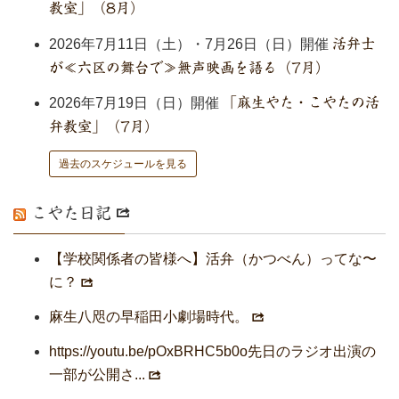
教室」（8月）
2026年7月11日（土）・7月26日（日）開催
活弁士
が≪六区の舞台で≫無声映画を語る（7月）
2026年7月19日（日）開催
「麻生やた・こやたの活
弁教室」（7月）
過去のスケジュールを見る
こやた日記
【学校関係者の皆様へ】活弁（かつべん）ってな〜
に？
麻生八咫の早稲田小劇場時代。
https://youtu.be/pOxBRHC5b0o先日のラジオ出演の
一部が公開さ...