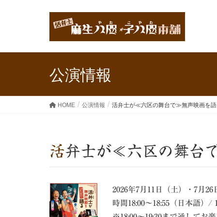
公演情報
HOME
公演情報
活弁士が≪六区の舞台で≫無声映画を語
活弁士が≪六区の舞台
2026年7月11日（土）・7月2
時間18:00～18:55（日本語）/ 
※18:00～19:30まで通し