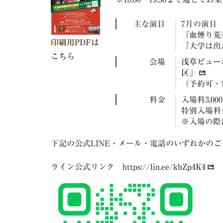
主な演目
7月の演目
『血煙り荒
印刷用PDFは
『大学は出
こちら
会場
浅草ビュー
区」
（予約可・電話
料金
入場料3,0
特別入場料
※入場の際
下記の公式LINE・メール・電話のいずれかのご予
ライン公式リンク
https://lin.ee/kbZp4K4