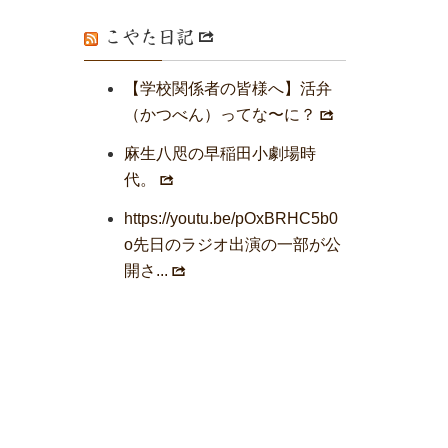
こやた日記
【学校関係者の皆様へ】活弁
（かつべん）ってな〜に？
麻生八咫の早稲田小劇場時
代。
https://youtu.be/pOxBRHC5b0
o先日のラジオ出演の一部が公
開さ...