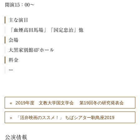
開演15：00～
主な演目
「血煙高田馬場」「国定忠治」他
会場
大黒家別館4Fホール
料金
ー
2019年度 文教大学国文学会 第19回冬の研究発表会
「活弁映画のススメ！」 ちばシアター駒鳥座2019
公演情報