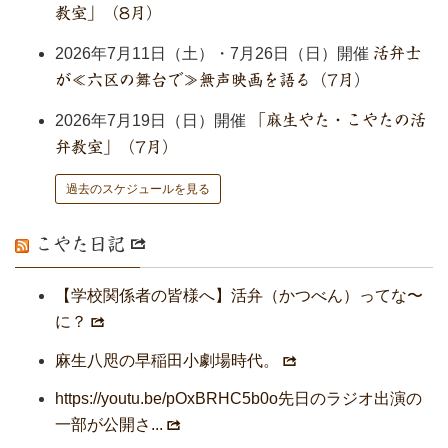
教室」（8月）
2026年7月11日（土）・7月26日（日）開催
活弁士
が≪六区の舞台で≫無声映画を語る（7月）
2026年7月19日（日）開催
「麻生やた・こやたの活
弁教室」（7月）
過去のスケジュールを見る
こやた日記
【学校関係者の皆様へ】活弁（かつべん）ってな〜
に？
麻生八咫の早稲田小劇場時代。
https://youtu.be/pOxBRHC5b0o先日のラジオ出演の
一部が公開さ...