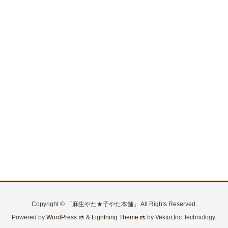
Copyright © 「麻生やた★子やた本舗」 All Rights Reserved.
Powered by
WordPress
&
Lightning Theme
by Vektor,Inc. technology.