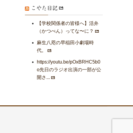
こやた日記
【学校関係者の皆様へ】活弁
（かつべん）ってな〜に？
麻生八咫の早稲田小劇場時
代。
https://youtu.be/pOxBRHC5b0
o先日のラジオ出演の一部が公
開さ...