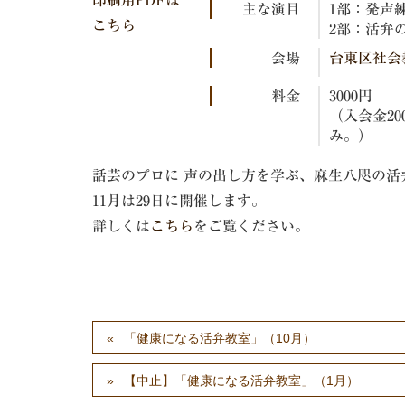
主な演目
1部：発声練
こちら
2部：活弁の
会場
台東区社会
料金
3000円
（入会金2
み。）
話芸のプロに 声の出し方を学ぶ、麻生八咫の活
11月は29日に開催します。
詳しくは
こちら
をご覧ください。
「健康になる活弁教室」（10月）
【中止】「健康になる活弁教室」（1月）