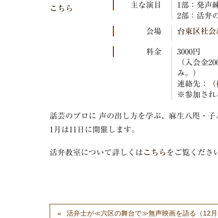
主な演目
1部：発声練
こちら
2部：活弁の
会場
台東区社会教
料金
3000円
（入会金2
み。）
連絡先：
（
※参加され
話芸のプロに 声の出し方を学ぶ、麻生八咫・子
1月は11日に開催します。
活弁教室について詳しくは
こちら
をご覧くださ
活弁士が≪六区の舞台で≫無声映画を語る（12月