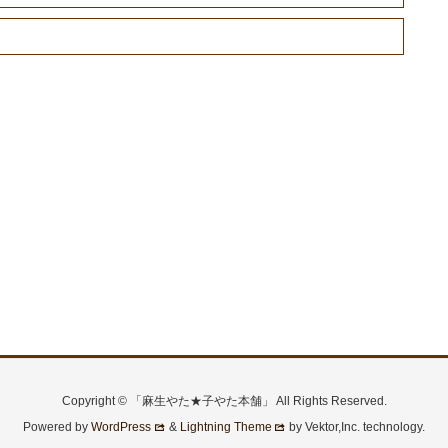
）
Copyright © 「麻生やた★子やた本舗」 All Rights Reserved.
Powered by
WordPress
&
Lightning Theme
by Vektor,Inc. technology.