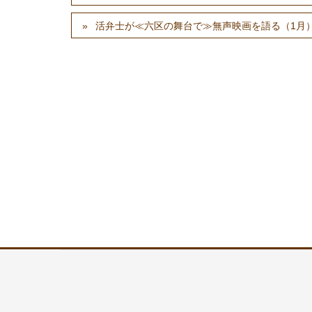
活弁士が≪六区の舞台で≫無声映画を語る（1月