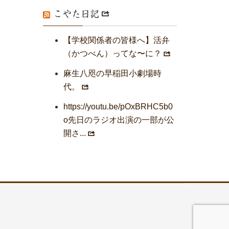
こやた日記
【学校関係者の皆様へ】活弁
（かつべん）ってな〜に？
麻生八咫の早稲田小劇場時
代。
https://youtu.be/pOxBRHC5b0
o先日のラジオ出演の一部が公
開さ...