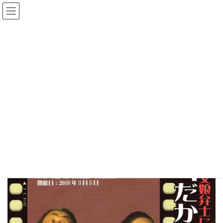
公演情報
HOME
公演情報
『だから獨協って面白い！』 父娘弁士による無声映画と 活弁ライブパフォ
ーマンス
『だから獨協って面白い！』 父娘
弁士による無声映画と 活弁ライブ
パフォーマンス