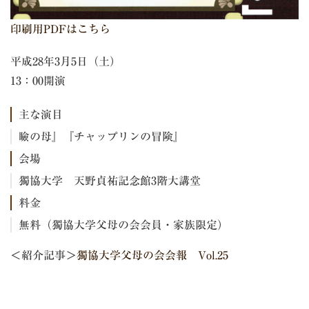
印刷用PDFはこちら
平成28年3月5日（土）
13：00開演
主な演目
瞼の母』『チャップリンの冒険』
会場
獨協大学 天野貞祐記念館3階大講堂
料金
無料（獨協大学父母の会会員・家族限定）
＜紹介記事＞
獨協大学父母の会会報 Vol.25