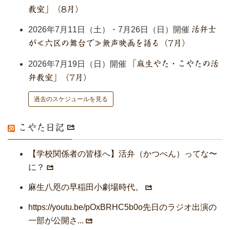
教室」（8月）
2026年7月11日（土）・7月26日（日）開催
活弁士
が≪六区の舞台で≫無声映画を語る（7月）
2026年7月19日（日）開催
「麻生やた・こやたの活
弁教室」（7月）
過去のスケジュールを見る
こやた日記
【学校関係者の皆様へ】活弁（かつべん）ってな〜
に？
麻生八咫の早稲田小劇場時代。
https://youtu.be/pOxBRHC5b0o先日のラジオ出演の
一部が公開さ...